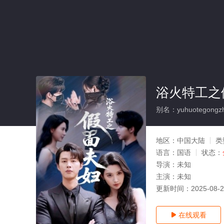
浴火特工之
别名：yuhuotegongzhi
地区：
中国大陆
类
语言：
国语
状态：
导演：
未知
主演：
未知
更新时间：
2025-08-
在线观看
