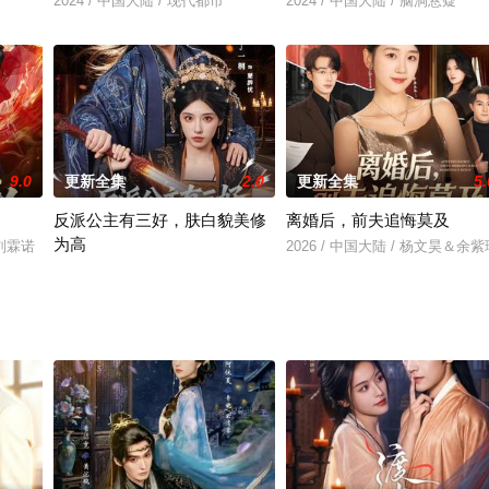
2024 / 中国大陆 / 现代都市
2024 / 中国大陆 / 脑洞悬疑
9.0
更新全集
2.0
更新全集
5.
反派公主有三好，肤白貌美修
离婚后，前夫追悔莫及
为高
＆刘霖诺
2026 / 中国大陆 / 杨文昊＆余紫
2026 / 中国大陆 / 陈凯欣＆丁一桐