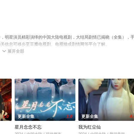
导，明星演员精彩演绎的中国大陆电视剧，大结局剧情已揭晓（全集），
相关信息可移步至豆瓣电视剧、电视猫或剧情网等平台了解。
展开全部

1.0
更新全集
1.0
更新全集
4.
星月念念不忘
我为红尘仙