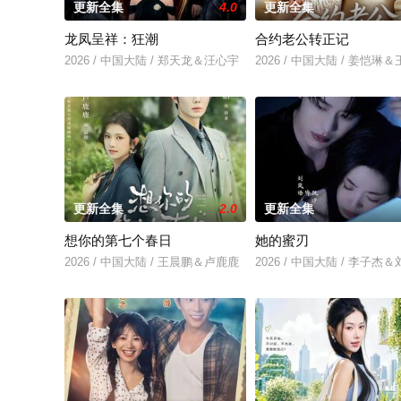
更新全集
4.0
更新全集
龙凤呈祥：狂潮
合约老公转正记
2026 / 中国大陆 / 郑天龙＆汪心宇
2026 / 中国大陆 / 姜恺琳
更新全集
2.0
更新全集
想你的第七个春日
她的蜜刃
2026 / 中国大陆 / 王晨鹏＆卢鹿鹿
2026 / 中国大陆 / 李子杰