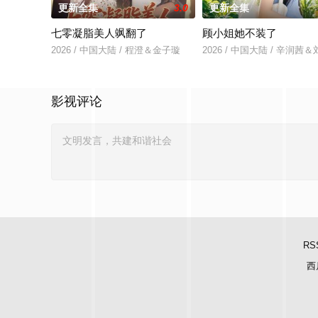
更新全集
3.0
更新全集
七零凝脂美人飒翻了
顾小姐她不装了
2026 / 中国大陆 / 程澄＆金子璇
2026 / 中国大陆 / 辛润茜
影视评论
RS
西