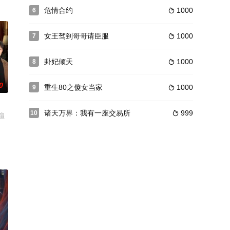
危情合约
1000
6

女王驾到哥哥请臣服
1000
7

卦妃倾天
1000
8

0
重生80之傻女当家
1000
9

诸天万界：我有一座交易所
999
10

瑄