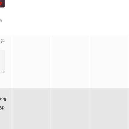
0
奇
影评
爬虫
观看