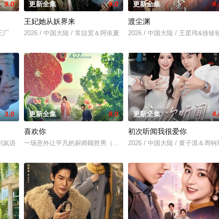
9.0
更新全集
9.0
更新全集
4.
王妃她从妖界来
渡尘渊
＆王厂
2026 / 中国大陆 / 常喆宽＆阿依夏
2026 / 中国大陆 / 王星玮&徐轸
3.0
更新全集
8.0
更新全集
4.
喜欢你
初次听闻我很爱你
＆刘岚语
一场意外让平凡的厨师顾胜男（周冬雨 饰）结识了霸道总裁路晋（金
2026 / 中国大陆 / 黄子淇＆周钶