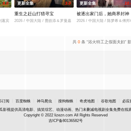
8.0
更新全集
3.0
更新全集
10.
重生之赶山打猎寻宝
被逐出家门后，她商界封神
＆刘蕙宾
2026 / 中国大陆 / 曹皓添＆罗曼嘉
2026 / 中国大陆 / 陈梦希＆傅邦
共
0
条 “浴火特工之假面夫妇” 
S订阅
百度蜘蛛
神马爬虫
搜狗蜘蛛
奇虎地图
谷歌地图
必应
瓜影视
提供高清电影、搞笑综艺、动漫动画、热门未删减电视剧全集免费在线
Copyright © 2022 lizezn.com All Rights Reserved
吉ICP备80136582号