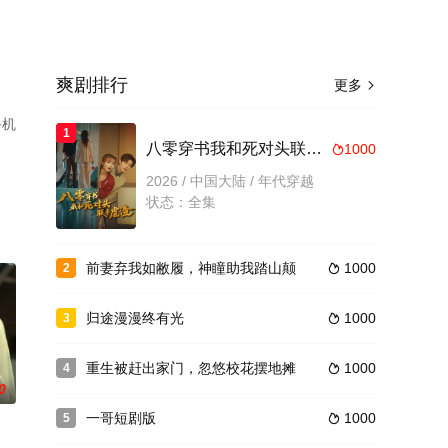
爽剧排行
更多

手机
1
八零穿书我和死对头联手虐渣
1000

2026 / 中国大陆 / 年代穿越
状态：全集
前妻弃我如敝履，神瞳助我踏山颠
1000
2

归途漫漫终有光
1000
3

重生被赶出家门，忽悠校花摆地摊
1000
4

0
一哥短剧版
1000
5
