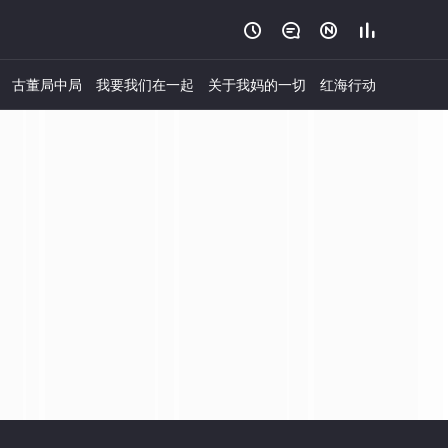




古董局中局
我要我们在一起
关于我妈的一切
红海行动