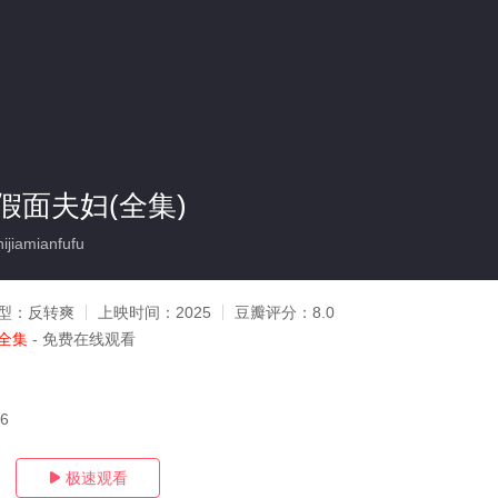
假面夫妇(全集)
jiamianfufu
型：
反转爽
上映时间：
2025
豆瓣评分：
8.0
全集
- 免费在线观看
26
极速观看
