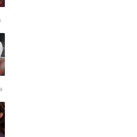
0
轸
0
城武 饰）。之后，路晋入
臻