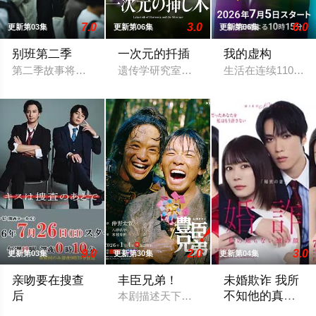
7.0
3.0
6.0
更新第03集
更新第06集
更新第06集
别班第二季
一次元的扦插
我的虚构
第二季故事将紧接前作结局展开，以自卫队直辖的非公开组织「
遗传学研究室的博士生七濑悠（山田凉介 
生活在连续1100天
9.0
2.0
3.0
更新第03集
更新第30集
更新第04集
亲吻要在搜查
丰臣兄弟！
未婚欺诈 我所
后
不知他的真面
本剧描述天下人丰臣秀吉之弟，武将丰臣
目
改编自すう原作同名漫画《キスは捜査のあとで》。「恋爱不会
本剧改编自同名原