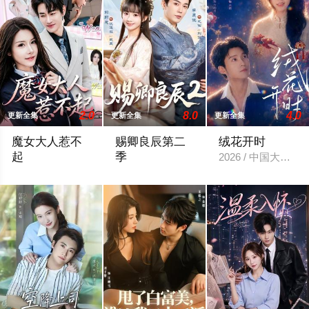
2.0
8.0
4.0
更新全集
更新全集
更新全集
魔女大人惹不
赐卿良辰第二
绒花开时
起
季
2026 / 中国大陆 
2026 / 中国大陆 / 姜皓之＆谈芯
2026 / 中国大陆 / 李是侥＆莉莉崽