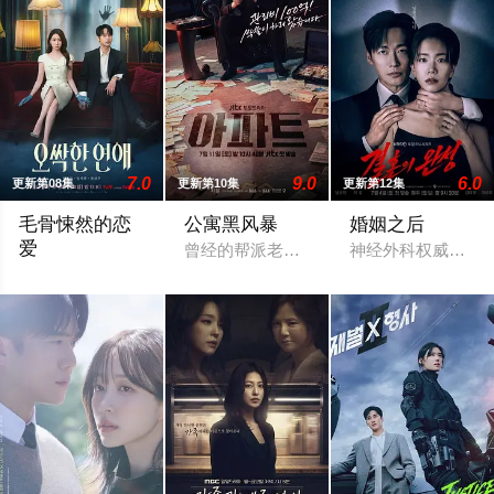
7.0
9.0
6.0
更新第08集
更新第10集
更新第12集
毛骨悚然的恋
公寓黑风暴
婚姻之后
爱
曾经的帮派老大急需现金，于是和有志成
神经外科权威姜泰柱
一名能看见鬼魂的继承人与一名王牌检察官发现只要轻轻一碰，