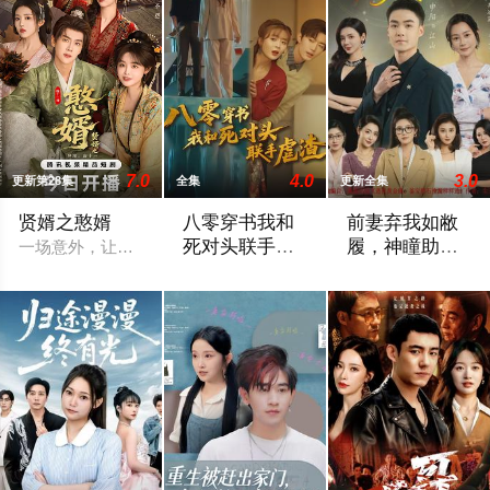
7.0
4.0
3.0
更新第28集
全集
更新全集
贤婿之憨婿
八零穿书我和
前妻弃我如敝
死对头联手虐
履，神瞳助我
一场意外，让萧宁（潘毅鸿 饰）魂穿大境朝沦为苏家赘婿，他以
渣
踏山颠
2026 / 中国大陆 / 刘美娜＆谢熠柯
2026 / 中国大陆 