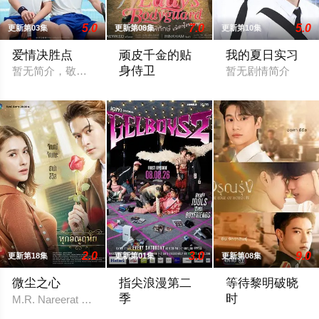
5.0
7.0
5.0
更新第03集
更新第08集
更新第10集
爱情决胜点
顽皮千金的贴
我的夏日实习
身侍卫
暂无简介，敬请期待
暂无剧情简介
伪装或许能掩盖真相，却永远无法隐藏心
2.0
3.0
9.0
更新第18集
更新第01集
更新第08集
微尘之心
指尖浪漫第二
等待黎明破晓
季
时
M.R. Nareerat Warorot得知自己被许配给父亲好友的儿子——蒙昭
在看什么啊，GEL BOY，是在想念彼此吗？ 
一段跨越不同阶层