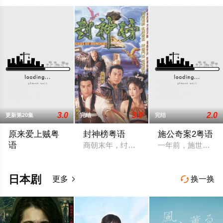
3.0
3.0
2.0
更新第20集
完结
完结
原来爱上贼粤
封神榜粤语
施公奇案2粤语
语
商朝末年，纣王无道，荒废朝政，民不聊
一年前，施世纶(欧
少年高哲（刘松仁 饰）的父母死于一栋工厂大厦的一次火灾，痛
日本剧
更多
换一换

