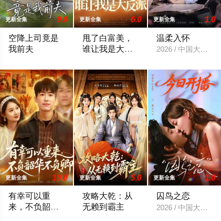
9.0
6.0
1.0
更新全集
更新全集
更新全集
空降上司竟是
甩了白富美，
温柔入怀
我前夫
谁让我是大反
2026 / 中国大陆 
派
2026 / 中国大陆 / 淮文＆付妤舒
2026 / 中国大陆 / 姜皓之＆予黎
10.0
5.0
1.0
更新全集
更新全集
更新全集
有幸可以重
攻略大乾：从
囚鸟之恋
来，不负韶华
无赖到霸主
2026 / 中国大陆 /
不负卿
2026 / 中国大陆 / 南下＆刘媛媛
2026 / 中国大陆 / 霍文琦＆陈洁蕾