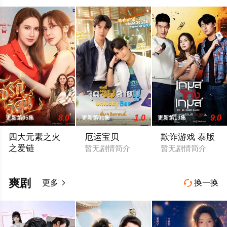
8.0
1.0
9.0
更新第05集
更新第01集
更新第13集
四大元素之火
厄运宝贝
欺诈游戏 泰版
之爱链
暂无剧情简介
暂无剧情简介
年轻的百万继承人Achima再次与童年时期的死敌Kaprao相逢
爽剧
更多
换一换

