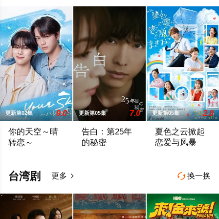
9.0
7.0
2.0
更新第02集
更新第05集
更新第05集
你的天空～晴
告白：第25年
夏色之云掀起
转恋～
的秘密
恋爱与风暴
性格善良纯粹、永远乐观开朗的阳光少年舟濑阳向（福田步汰 饰
雪村爽太（松村北斗 饰）自幼因一次相遇
大学考试在即的高
台湾剧
更多
换一换

