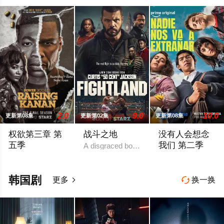
史
2.0
9.0
10.0
更新第08集
更新第02集
更新第08集
权欲第三章 第
战斗之地
没有人会想念
五季
我们 第二季
A disgraced boxing champion is released f
To the streets, “Raq” Thomas is cold, hard
Prime Vide
韩国剧
更多
换一换

