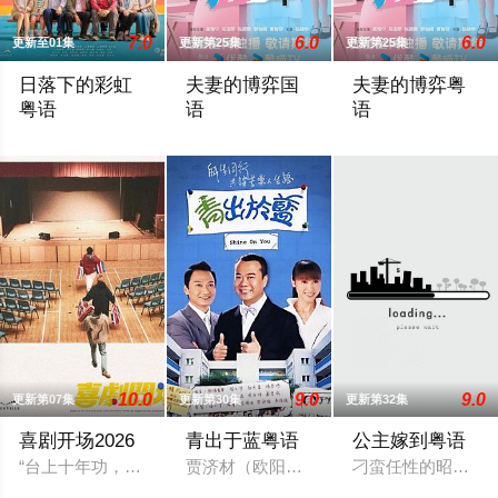
7.0
6.0
6.0
更新至01集
更新第25集
更新第25集
日落下的彩虹
夫妻的博弈国
夫妻的博弈粤
粤语
语
语
政府宣布即将重建彩虹邨──这条超过60年的名牌屋邨，满载香
罹癌的女主角姜幸如親眼目睹老公和她唯
罹癌的女主角姜幸
10.0
9.0
9.0
更新第07集
更新第30集
更新第32集
喜剧开场2026
青出于蓝粤语
公主嫁到粤语
“台上十年功，台下解散中。”三人搞笑戏剧组合“红白蓝”寻求无
贾济材（欧阳震华 饰）本是一名商界精英
刁蛮任性的昭阳公主