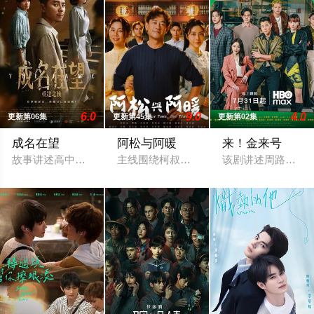
6.0
9.0
4.0
更新第06集
更新第45集
更新第02集
成名在望
阿松与阿暖
来！金来号
故事讲述高中好友陈志伟（李国毅 饰）、罗冠豪（姚淳耀 饰）、
主线围绕柯叔元与韩瑜饰演的"离婚夫妻"
该剧讲述周路勇（