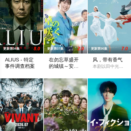
8.0
2.0
7.0
更新第04集
更新第07集
更新第96集
ALIUS - 特定
在勿忘草盛开
风，带有香气
事件调查档案
的城镇～安昙
本剧以田中光著作
野诊疗记～
完全オリジナル脚本で描く新作?連続ドラマＷ-３０「ALIUS（ア
故事围绕努力贴近患者的年轻护士月冈美琴