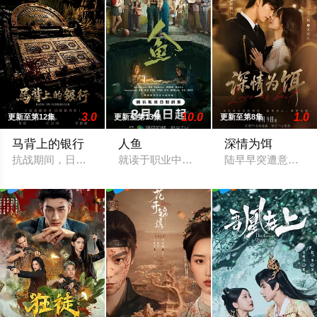
3.0
10.0
1.0
更新至第12集
更新至第13集
更新至第8集
马背上的银行
人鱼
深情为饵
抗战期间，日伪政府强行推广、使用由“中国准备银行”发行的伪
就读于职业中学培训部的花季女生苏琳（黄
陆早早突遭意外，