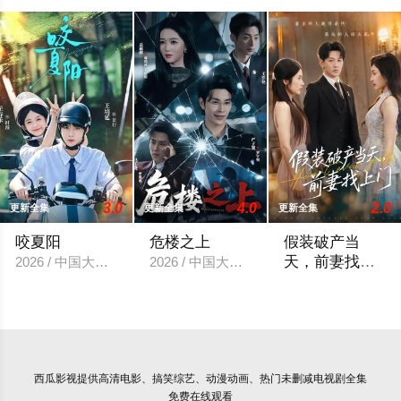
3.0
4.0
2.0
更新全集
更新全集
更新全集
咬夏阳
危楼之上
假装破产当
天，前妻找上
2026 / 中国大陆 / 王培延＆至春禾
2026 / 中国大陆 / 严子贤＆岳雨婷
门
2026 / 中国大陆 
西瓜影视
提供高清电影、搞笑综艺、动漫动画、热门未删减电视剧全集
免费在线观看