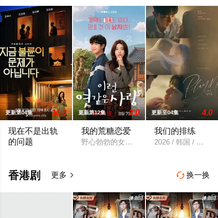
10.0
2.0
4.0
更新第04集
更新第12集
更新至04集
现在不是出轨
我的荒糖恋爱
我们的排练
的问题
野心勃勃的女检察官高恩世（贺营 饰）意
2026 / 韩国 / 梁洪硕
以“贩卖幸福家庭形象”赚钱的网红夫妇，与他们正陷入泥淖般离
香港剧
更多
换一换

