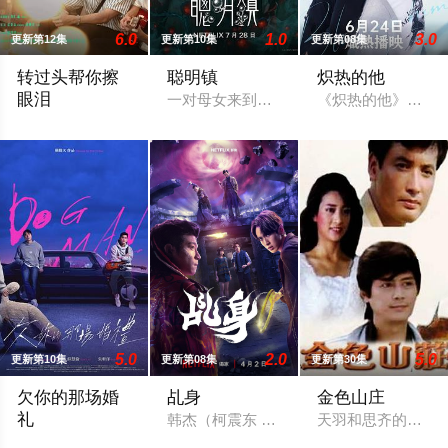
6.0
1.0
3.0
更新第12集
更新第10集
更新第08集
转过头帮你擦
聪明镇
炽热的他
眼泪
一对母女来到以高升学率闻名的偏远小镇
《炽热的他》讲述
乐观开朗的转学生钧嘉，习惯用笑容撑过一切，直到遇见了小禾
5.0
2.0
5.0
更新第10集
更新第08集
更新第30集
欠你的那场婚
乩身
金色山庄
礼
韩杰（柯震东 饰）因儿时犯下无法挽回的
天羽和思齐的恋情
曾经凭一张帅脸与音乐才华风靡乐坛的「马子狗乐团」主唱周可杰