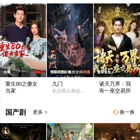
10.0
6.0
3.0
全集
更新至第22集
更新全集
重生80之傻女
九门
诸天万界：我
当家
有一座交易所
长沙风云再起之时，张启山（陈伟霆 饰）
2025 / 中国大陆 / 年代穿越
2026 / 中国大陆 
国产剧
更多
换一换

