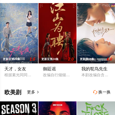
1.0
2.0
4.0
更新至第21集
更新至第24集
更新第08集
天才，女友
御廷谣
我的鸵鸟先生
根据素光同同名小说改编。江逾白长大以后，林知夏忽然对他说：
改编自行烟烟的同名小说。孟廷辉，大平
本剧改编自含胭的
欧美剧
更多
换一换

