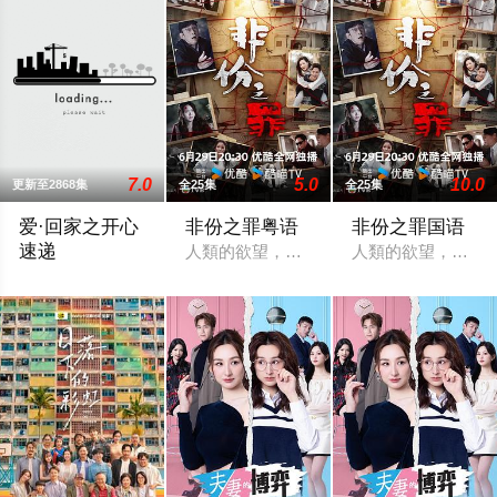
7.0
5.0
10.0
更新至2868集
全25集
全25集
爱·回家之开心
非份之罪粤语
非份之罪国语
速递
人類的欲望，可驅使我們超越自我，然而
人類的欲望，可驅
處境劇的御用監製羅鎮岳已經準備開拍新一套處境劇，暫定叫《