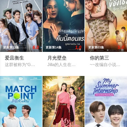
6.0
1.0
5.0
更新第13集
更新第14集
更新第03集
爱且衡生
月光壁垒
你的第三
这群被称为“Gen Me世代”的年轻人，在爱情与梦想中跌跌撞撞
Jilla的人生在一次采访中彻底偏离了轨
~~改编自小说《你的第