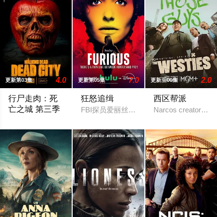
4.0
7.0
2.0
更新第03集
更新第05集
更新至06集
行尸走肉：死
狂怒追缉
西区帮派
亡之城 第三季
FBI探员爱丽丝·布莱克（埃米·罗森 饰）
Narcos creator Chri
2026 / 美国 / 杰弗里·迪恩·摩根,劳伦·科汉