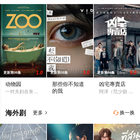
1.0
3.0
9.0
更新第06集
更新第08集
更新第04集
动物园
那些你不知道
凶宅專賣店
的我
一对夫妇在丧尸末日试图挽救他们的婚姻。
阿泽（范少勋 饰
当真相远比想像更残酷，我们，真的准备
海外剧
更多
换一换

