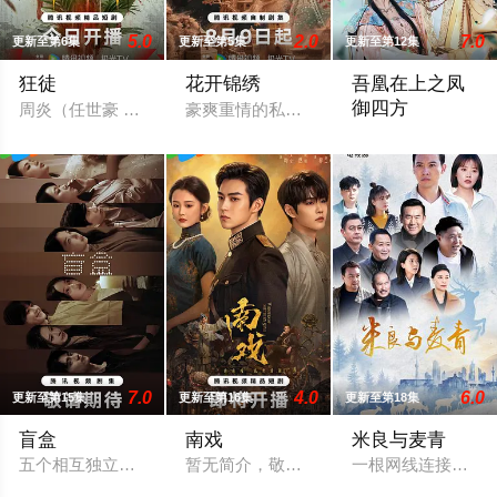
5.0
2.0
7.0
更新至第6集
更新至第5集
更新至第12集
狂徒
花开锦绣
吾凰在上之凤
御四方
周炎（任世豪 饰）赴琅迦寻未婚妻时，遭人贩掳走沦为猪仔，险
豪爽重情的私盐贩子赵凌虽出身草莽，却
改编自快看漫画作者
7.0
4.0
6.0
更新至第15集
更新至第16集
更新至第18集
盲盒
南戏
米良与麦青
五个相互独立，又彼此呼应的故事——用一场精心策划的“夏令营
暂无简介，敬请期待
一根网线连接了中