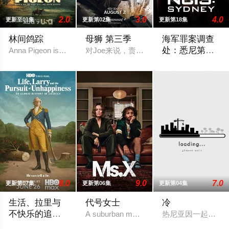
2.0
3.0
4.0
更新至01集
更新第02集
更新第18集
林间鸽踪
母狮 第三季
海军罪案调查
处：悉尼第三
Anna Pigeon is a former city slicker who be
对Joe来说，责任和家庭的内忧外患愈演
季
2025 / 澳大利亚 / 
8.0
9.0
7.0
更新第07集
更新第06集
更新第04集
生活、拉里与
代号女士
冷
不快乐的追
A suburban mom and her high school frien
热尼亚因一起事故
求：一部美国
作为美国建国250周年的献礼，该剧以拉里·大卫标志性的冷幽默