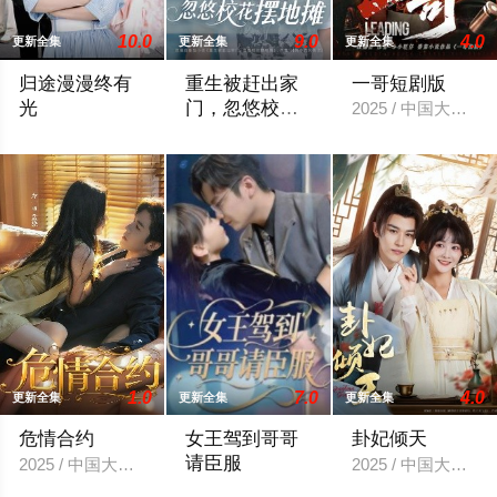
10.0
9.0
4.0
更新全集
更新全集
更新全集
归途漫漫终有
重生被赶出家
一哥短剧版
光
门，忽悠校花
2025 / 中国大陆 /
摆地摊
2025 / 中国大陆 / 现代都市
2025 / 中国大陆 / 年代穿越
1.0
7.0
4.0
更新全集
更新全集
更新全集
危情合约
女王驾到哥哥
卦妃倾天
请臣服
2025 / 中国大陆 / 女频恋爱
2025 / 中国大陆 /
2025 / 中国大陆 / 女频恋爱