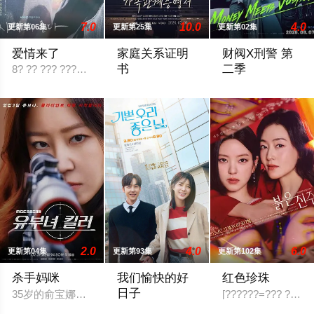
7.0
10.0
4.0
更新第06集
更新第25集
更新第02集
爱情来了
家庭关系证明
财阀X刑警 第
书
二季
8? ?? ??? ???? ?? OSEN? “??? KBS2 ? ?? ???
本剧讲述的是从出生瞬间开始就被打上家
财阀富三代警察陈
2.0
4.0
6.0
更新第04集
更新第93集
更新第102集
杀手妈咪
我们愉快的好
红色珍珠
日子
35岁的俞宝娜过着相夫教子的普通生活。表面上她看起来温顺和
[??????=??? ??] ??
2026 / 韩国 / 严贤京,尹仲勋,申正允,