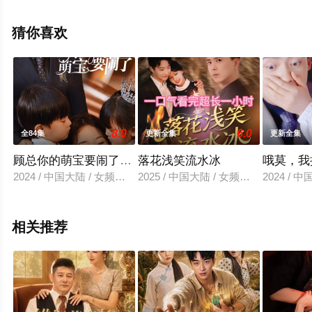
视剧全集就上西瓜影院，更多相关信息可移步至豆瓣电视
剧、电视猫或剧情网等平台了解。
猜你喜欢
8.0
6.0
全84集
更新全集
更新全集
顾总你的萌宝要闹了$顾总你的萌宝造反了
落花浅笑流水冰
哦莫，我
2024 / 中国大陆 / 女频恋爱
2025 / 中国大陆 / 女频恋爱
2024 / 
相关推荐