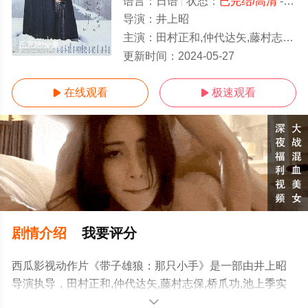
语言：
日语
状态：
已完结/高清
- 免费在线观看
导演：
井上昭
主演：
田村正和,仲代达矢,藤村志保,桥爪功,池上季实子,石桥莲司,岩下志麻,河原崎长一郎,古手川祐子,益冈彻,
已完结/全集
更新时间：
2024-05-27
在线观看
极速观看


剧情介绍
我要评分
西瓜影视动作片《带子雄狼：那只小手》是一部由井上昭
导演执导，田村正和,仲代达矢,藤村志保,桥爪功,池上季实
子,石桥莲司,岩下志麻,河原崎长一郎,古手川祐子,益冈彻,田
