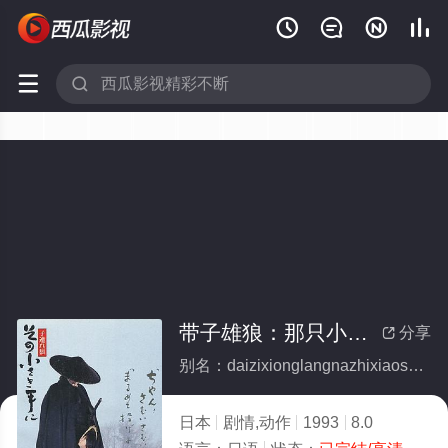






带子雄狼：那只小手(全集)
分享

别名：daizixionglangnazhixiaoshou
日本
剧情,动作
1993
8.0