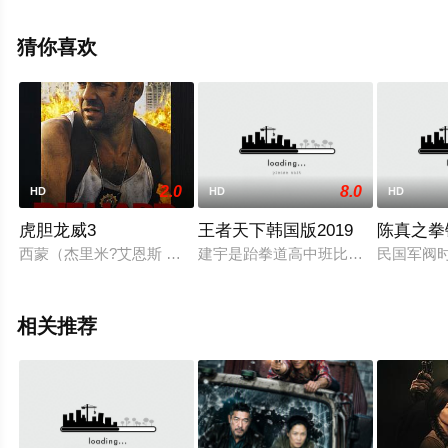
中邦卫,若村麻由美等演员精彩演绎的日本电影，大结局剧
情已揭晓（已完结），手机免费观看高清无删减完整版电
猜你喜欢
影大全就上西瓜影院，更多相关信息可移步至豆瓣电影、
电视猫或剧情网等平台了解。
2.0
8.0
HD
HD
HD
虎胆龙威3
王者天下韩国版2019
陈真之拳
西蒙（杰里米?艾恩斯 饰）是个头脑慎密，心狠手毒的恐怖分子
建宇是跆拳道高中班比賽選手，正式
民国军阀
相关推荐