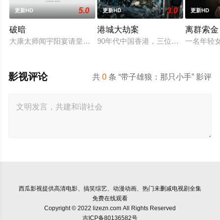
5.0
3.0
更新HD
更新HD
更新HD
破暗
港城大劫案
离群索金
大康太师闻宇阳宴请皇上义子神策府神威将军冷啸天，席间告知
90年代中国香港，三位深陷生存绝境
一名年轻
影视评论
共
0
条 “带子雄狼：那只小手” 影评
西瓜影视
提供高清电影、搞笑综艺、动漫动画、热门未删减电视剧全集
免费在线观看
Copyright © 2022 lizezn.com All Rights Reserved
吉ICP备80136582号