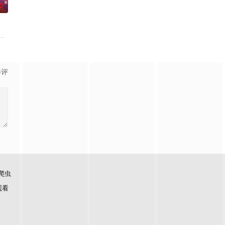
0
兴趣的话题——从头到脚，从
欢迎的命理节目,各类风水、星座、命理占卜等时下社交必备的流
影评
爬虫
观看