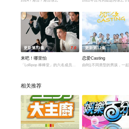
2024 / 港台 / 港台综艺
2022年台湾男团选秀综艺
更新第13集
7.0
更新第12集
来吧！哪里怕
恋爱Casting
「Lollipop 棒棒堂」的六名成员睽违15年后再次合体，他们必
由8位不同类型的男孩，一起
相关推荐