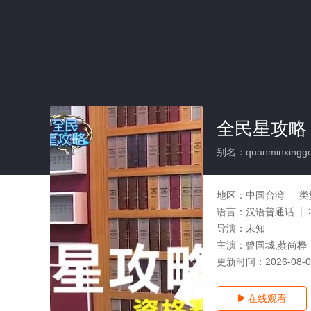
全民星攻略
别名：quanminxinggo
地区：
中国台湾
类
语言：
汉语普通话
导演：
未知
主演：
曾国城,蔡尚桦
更新时间：
2026-08-
在线观看
