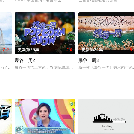
节目。由陈嘉桦、周汤豪、谢坤达（担任星际导师），田一德（担任
2024 / 中国台湾 / 港台综艺
全台首檔靈能選秀節目
7.0
更新第29集
2.0
更新第24集
8.
爆谷一周2
爆谷一周3
须携手合作，完成所有
为了争取BL剧男主角，进行7天6夜的限定夏日旅程，一同体验青
爆谷一周捲土重來，谷德昭繼續穿針引線，為觀眾帶來全城、甚至全
新一輯《爆谷一周》秉承兩年來