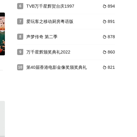
TVB万千星辉贺台庆1997
894
6

爱玩客之移动厨房粤语版
891
7

声梦传奇 第二季
878
8

0
万千星辉颁奖典礼2022
860
9

第40届香港电影金像奖颁奖典礼
821
10

球電影、電視、演唱會、舞台
的使命，繼續為觀眾帶來全城，以至全球電影、電視、 演唱會、