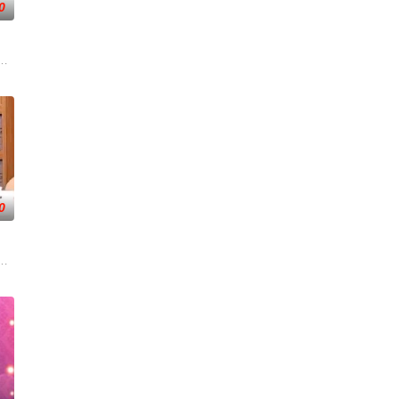
0
家》建造团队以及浩角翔起、颜永烈，重新拾起主持棒，带大家继
0
学长要制服的第二颗钮釦代表著什麽意思呢？喜欢金庸小说的人必