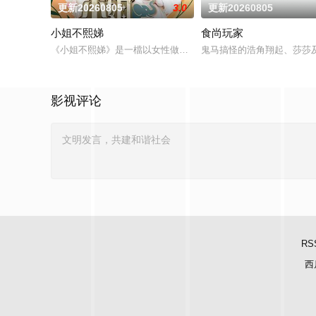
更新20260805
3.0
更新20260805
小姐不熙娣
食尚玩家
《小姐不熙娣》是一檔以女性做為出發點，討論內容聚焦女性職
鬼马搞怪的浩角翔起、莎莎
影视评论
RS
西