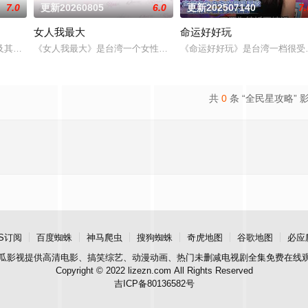
7.0
更新20260805
6.0
更新202507140
7.
女人我最大
命运好好玩
場與生活感受的節目。
及其他主持人，以轻松有趣、非一般的旅游方式，带你游遍世界各地！
《女人我最大》是台湾一个女性类的电视娱乐节目，讨论各种女性感
《命运好好玩》是台湾一档很受
共
0
条 “全民星攻略” 
S订阅
百度蜘蛛
神马爬虫
搜狗蜘蛛
奇虎地图
谷歌地图
必应
瓜影视
提供高清电影、搞笑综艺、动漫动画、热门未删减电视剧全集免费在线
Copyright © 2022 lizezn.com All Rights Reserved
吉ICP备80136582号