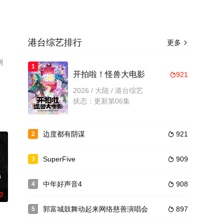
港台综艺排行
更多

删
1
开拍啦！怪兽大电影
921

2026 / 大陆 / 港台综艺
状态：更新第06集
边度都有阴谋
921
2

SuperFive
909
3

中年好声音4
908
4

0
郭富城鼓舞动起来网络慈善演唱会
897
5
