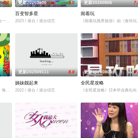
4.0
更新20260806
5.0
更新20260806
7.
百变智多星
闹着玩
据台湾美食教学类节目收视
台一档娱乐新闻节目，每天报道最新的娱乐新闻，节目还会请嘉宾现场
2023 / 港台 / 港台综艺
《闹着玩视界旅游》由《食尚玩
6.0
更新202509111
8.0
更新20260805
5.
姊妹靓起来
全民星攻略
，每个台湾新住民难免会因为文化差异、风俗不同，在日常生活上遇到
2022 / 港台 / 港台综艺
《全民星攻略》日本毕业典礼向