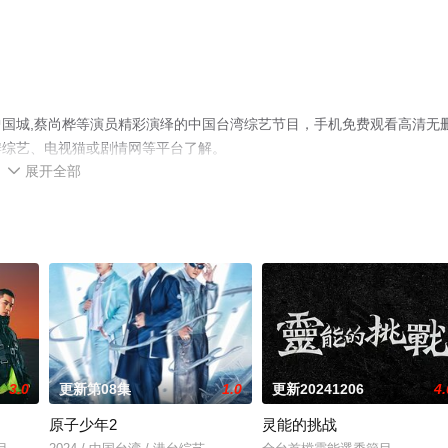
国城,蔡尚桦等演员精彩演绎的中国台湾综艺节目，手机免费观看高清无
瓣综艺、电视猫或剧情网等平台了解。
展开全部

3.0
更新第08集
1.0
更新20241206
4.
原子少年2
灵能的挑战