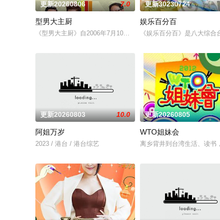
更新20260806
7.0
更新30230724
型男大主厨
娱乐百分百
《型男大主厨》自2006年7月10日首播推出以来，收视率长期占
《娱乐百分百》是八大综合
更新20260803
10.0
更新20260805
阿姐万岁
WTO姐妹会
2023 / 港台 / 港台综艺
离乡背井到台湾生活、读书