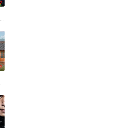
0
 饰）华丽回归，完美蜕变为成熟专业的刑警，继续以财力同实力
0
讼的医师邻居。两对夫妻卷
营 饰）意外失忆，住进拳击教练张泰河（丁海寅 饰）家中，对