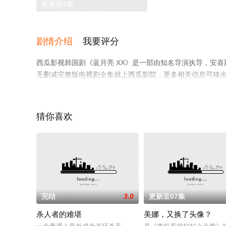
更新至5集
剧情介绍
我要评分
西瓜影视韩国剧《蓝月亮 XX》是一部由知名导演执导，安喜
无删减完整版电视剧全集就上西瓜影院，更多相关信息可移
猜你喜欢
完结
3.0
更新至07集
杀人者的难堪
美娜，又换了头像？