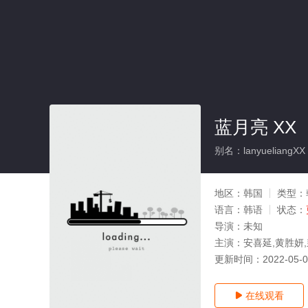
蓝月亮 XX
别名：lanyueliangXX
地区：
韩国
类型：
语言：
韩语
状态：
导演：
未知
主演：
安喜延,黄胜妍,
更新时间：
2022-05-
在线观看
