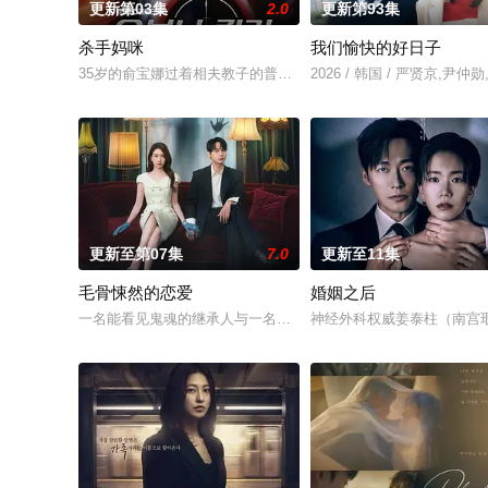
更新第03集
2.0
更新第93集
杀手妈咪
我们愉快的好日子
35岁的俞宝娜过着相夫教子的普通生活。表面上她看起来温顺和
2026 / 韩国 / 严贤京,
更新至第07集
7.0
更新至11集
毛骨悚然的恋爱
婚姻之后
一名能看见鬼魂的继承人与一名王牌检察官发现只要轻轻一碰，
神经外科权威姜泰柱（南宫