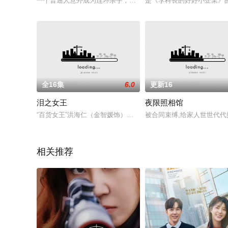
一个普通人意外成为连环杀手，一名铁面侦探誓要将其绳之于法
是《李科長的好好小企業》
全16集
6.0
更新16
泪之女王
夜限照相馆
“百货女王”洪海仁（金智媛饰）与“超市王子”白贤宇（金秀贤饰
被合同束缚,给家人世世代
相关推荐