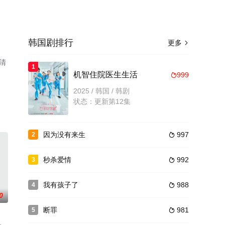
韩国剧排行
更多

清
1
机智住院医生生活
999

2025 / 韩国 / 韩剧
状态：更新第12集
因为没有来生
997
2

秒杀爱情
992
3

我有孩子了
988
4

0
断罪
981
5
