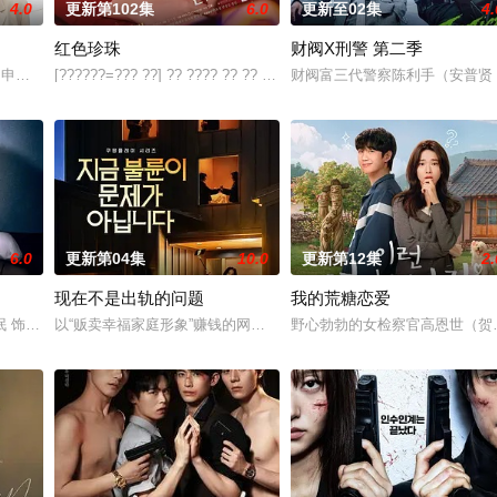
4.0
更新第102集
6.0
更新至02集
4.
红色珍珠
财阀X刑警 第二季
善，还很怕婆婆，真实身份却是
尹仲勋,申正允,尹多英,金惠玉,鲜于在德,尹多勋,文喜京,李商淑,郑孝彬,李家
[??????=??? ??] ?? ???? ?? ?? ??? ???. 7? ?
财阀富三代警察陈利手（安普贤
6.0
更新第04集
10.0
更新第12集
2.
现在不是出轨的问题
我的荒糖恋爱
就能让他们成为异常高效率的搭档
珉 饰）因为老婆高世允（李雪 饰）在提出离婚的第二日突然遭到神
以“贩卖幸福家庭形象”赚钱的网红夫妇，与他们正陷入泥淖般离婚诉
野心勃勃的女检察官高恩世（贺