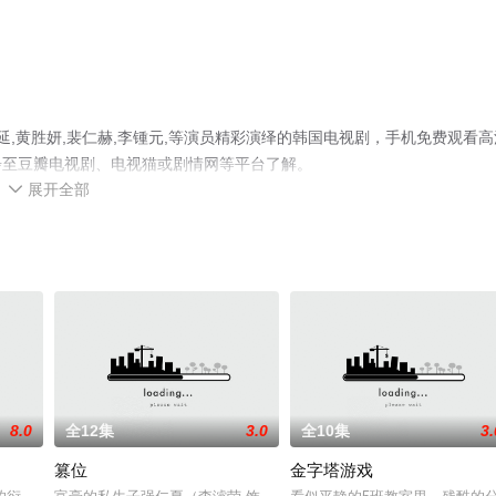
延,黄胜妍,裴仁赫,李锺元,等演员精彩演绎的韩国电视剧，手机免费观看高
步至豆瓣电视剧、电视猫或剧情网等平台了解。
展开全部

8.0
全12集
3.0
全10集
3.
篡位
金字塔游戏