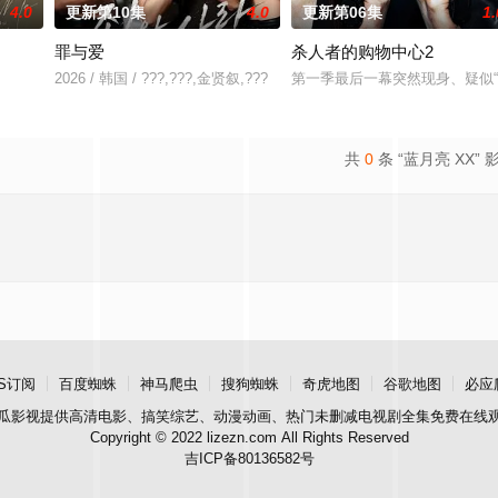
4.0
更新第10集
4.0
更新第06集
1.
罪与爱
杀人者的购物中心2
和面对冷酷的偏见和命运，重新找
2026 / 韩国 / ???,???,金贤叙,???
第一季最后一幕突然现身、疑似“
共
0
条 “蓝月亮 XX” 
S订阅
百度蜘蛛
神马爬虫
搜狗蜘蛛
奇虎地图
谷歌地图
必应
瓜影视
提供高清电影、搞笑综艺、动漫动画、热门未删减电视剧全集免费在线
Copyright © 2022 lizezn.com All Rights Reserved
吉ICP备80136582号