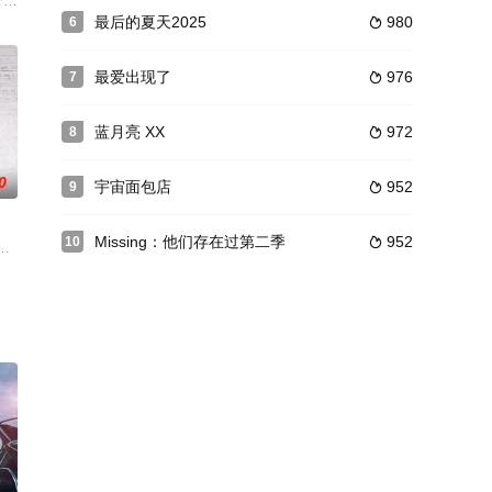
饰）和负债者的女儿罗慧元
分级游戏如期上演。所谓“幸福班”的背后，充满了恶意与伪善，
最后的夏天2025
980
6

最爱出现了
976
7

蓝月亮 XX
972
8

0
宇宙面包店
952
9

Missing：他们存在过第二季
952
10

追踪惊悚故事。
首尔奢华商圈出现一具尸体，一位锲而不舍的刑警开始抽丝剥茧，