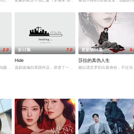
。
的衍生剧，讲述美娜代理的20多岁恋爱及其隐藏的故事。
富豪的私生子强仁夏（李濬荣 饰）、杀人犯的儿子韩太悟（李宰旭 
看似平静的5班教室里，残酷的
2.0
全12集
7.0
更新第08集
6.
Hide
莎拉的真伪人生
）的婚姻遭遇危机，危险状况
代拍摄死者照片的孤独的摄影师徐基柱遇到了守护他免于死亡的女人韩
该剧改编自英国作品，讲述了一个消失的人和一个追逐真相的女人的
她以谎言罗织出新身份，不过当