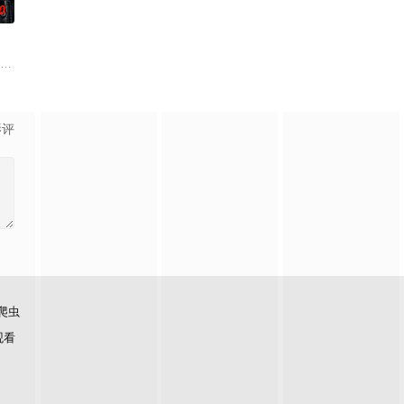
0
死而复生”的郑进湾（李栋旭 饰）究竟藏身何方？他和郑智安
影评
爬虫
观看