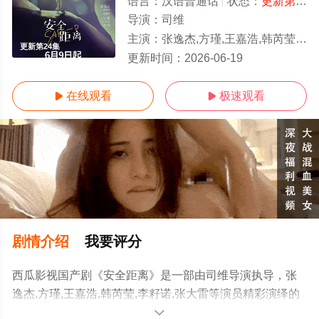
语言：
汉语普通话
状态：
更新第24集
导演：
司维
主演：
张逸杰,方瑾,王嘉浩,韩芮莹,李籽诺,张大雷
更新第24集
更新时间：
2026-06-19
在线观看
极速观看


剧情介绍
我要评分
西瓜影视国产剧《安全距离》是一部由司维导演执导，张
逸杰,方瑾,王嘉浩,韩芮莹,李籽诺,张大雷等演员精彩演绎的
中国大陆电视剧，手机免费观看高清无删减完整版电视剧
