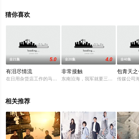
全集就上西瓜影院，更多相关信息可移步至豆瓣电视剧、
电视猫或剧情网等平台了解。
猜你喜欢
5.0
4.0
全21集
全20集
全40集
有泪尽情流
非常接触
包青天之
在日用杂货店工作的马小霜（徐帆 饰）和丈夫陈志强（丁海峰 
东南沿海，我军就要三军联合演习，
传媒公司
相关推荐