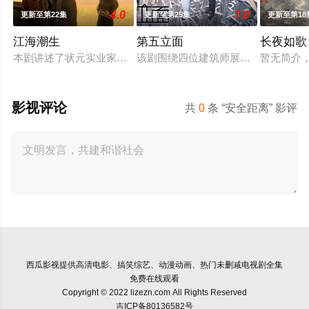
4.0
7.0
更新至第22集
更新至第25集
更新至第18
江海潮生
第五立面
长夜如歌
本剧讲述了状元实业家张謇创办大生企业，实业报国的故事。甲
该剧围绕四位建筑师展开，讲述了他
暂无简介
影视评论
共
0
条 “安全距离” 影评
西瓜影视
提供高清电影、搞笑综艺、动漫动画、热门未删减电视剧全集
免费在线观看
Copyright © 2022 lizezn.com All Rights Reserved
吉ICP备80136582号