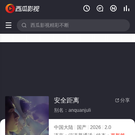






安全距离
分享

别名：anquanjuli
中国大陆
国产
2026
2.0