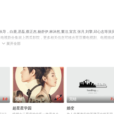
，白鹿,丞磊,蔡正杰,杨舒伊,林沐然,董洁,宣言,张月,刘擎,邱心志等演
版电视剧全集就上西瓜影院，更多相关信息可移步至豆瓣电视剧、电视猫
展开全部

3.0
完结
1.0
完结
7.
超星星学园
婚变