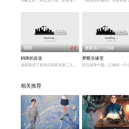
鸿蒙之初，有云荒大地，碧落深处，育泉先鲛人。背负海皇身份
《潘多拉的秘密》主要讲述了
完结
2.0
更新至27已完结
妈咪的反攻
梦断乐缘堂
该剧讲述了姜翎云轻轻夫妻二人，因一场出轨时间被迫分开五年
抗日战争中期，江南的一个
相关推荐