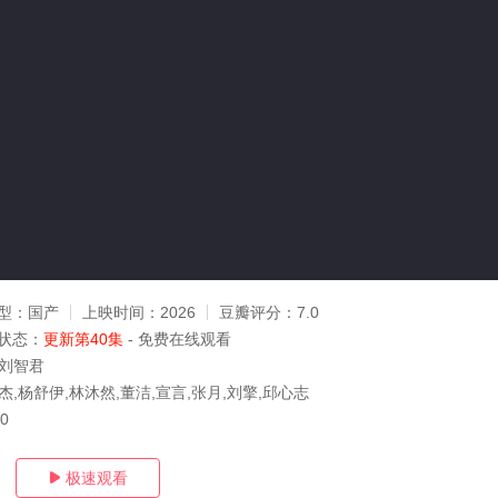
型：
国产
上映时间：
2026
豆瓣评分：
7.0
状态：
更新第40集
- 免费在线观看
,刘智君
杰,杨舒伊,林沐然,董洁,宣言,张月,刘擎,邱心志
30
极速观看
