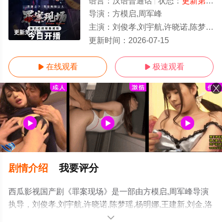
语言：
汉语普通话
状态：
更新第24集
导演：
方模启,周军峰
主演：
刘俊孝,刘宇航,许晓诺,陈梦瑶,杨明娜,王建新,刘金,洛嘉,赵美钧,童心,张程诗晴,戚彩,刘鸿飞,费贝贝
更新第24集
更新时间：
2026-07-15
在线观看
极速观看


剧情介绍
我要评分
西瓜影视国产剧《罪案现场》是一部由方模启,周军峰导演
执导，刘俊孝,刘宇航,许晓诺,陈梦瑶,杨明娜,王建新,刘金,洛
嘉,赵美钧,童心,张程诗晴,戚彩,刘鸿飞,费贝贝,李长怿,方之
