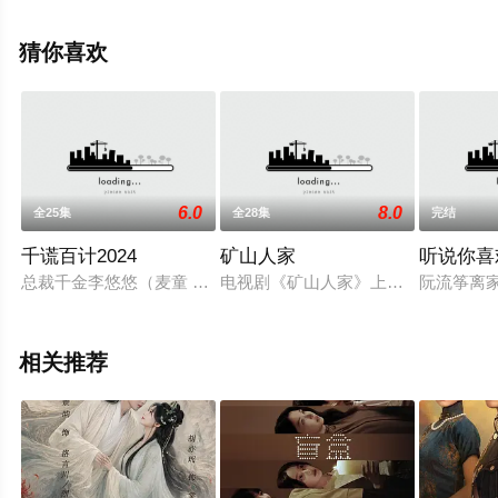
郅,田媛,赵铁钢,曾建国等演员精彩演绎的中国大陆电视剧，
手机免费观看高清无删减完整版电视剧全集就上西瓜影
猜你喜欢
院，更多相关信息可移步至豆瓣电视剧、电视猫或剧情网
等平台了解。
6.0
8.0
全25集
全28集
完结
千谎百计2024
矿山人家
听说你喜
总裁千金李悠悠（麦童 饰）和赘婿宁阳（杨业明 饰）的婚礼上，
电视剧《矿山人家》上世纪九十年代
阮流筝离
相关推荐