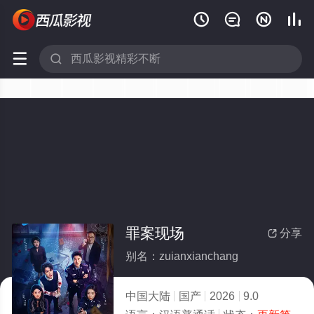






罪案现场
分享

别名：zuianxianchang
中国大陆
国产
2026
9.0