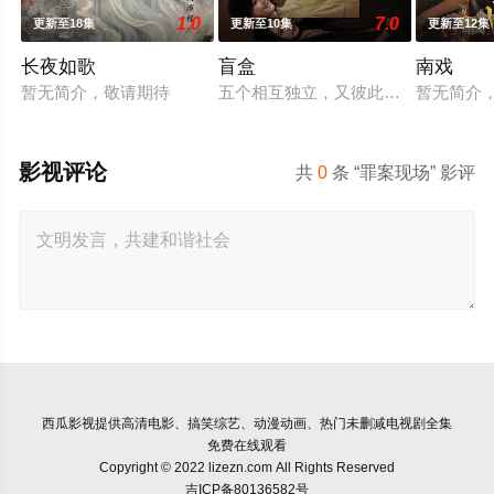
1.0
7.0
更新至18集
更新至10集
更新至12集
长夜如歌
盲盒
南戏
暂无简介，敬请期待
五个相互独立，又彼此呼应的故事——
暂无简介
影视评论
共
0
条 “罪案现场” 影评
西瓜影视
提供高清电影、搞笑综艺、动漫动画、热门未删减电视剧全集
免费在线观看
Copyright © 2022 lizezn.com All Rights Reserved
吉ICP备80136582号