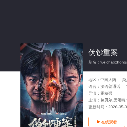
伪钞重案
别名：weichaozhong
地区：
中国大陆
类
语言：
汉语普通话
导演：
霍穗强
主演：
包贝尔,梁颂晴,
更新时间：
2026-05-
在线观看
