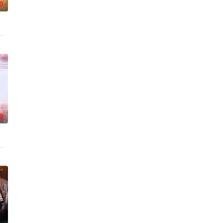
0
后，被一种突如其来的冲动
小镇女子向疏远的哥哥借了钱，独自一人踏上穿越西德克萨斯州的
0
引出“婴胎报仇”，“娘
阻力，克服种种困难，组建乐队追求自己的音乐梦想，并走出了困