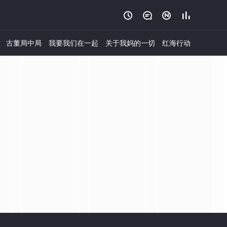




古董局中局
我要我们在一起
关于我妈的一切
红海行动