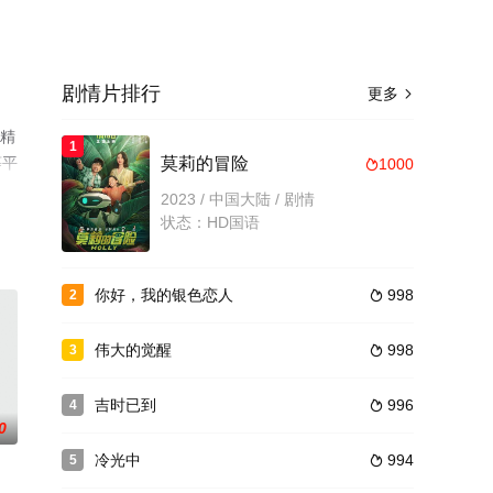
剧情片排行
更多

员精
1
等平
莫莉的冒险
1000

2023 / 中国大陆 / 剧情
状态：HD国语
你好，我的银色恋人
998
2

伟大的觉醒
998
3

吉时已到
996
4

0
冷光中
994
5
