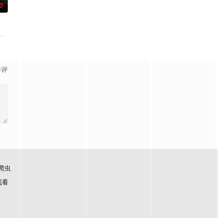
0
届中华慈善奖最具爱心慈善楷
大喜功，施暴政，不听真言，最终导致大规模农民起义的故事。隋
影评
爬虫
观看