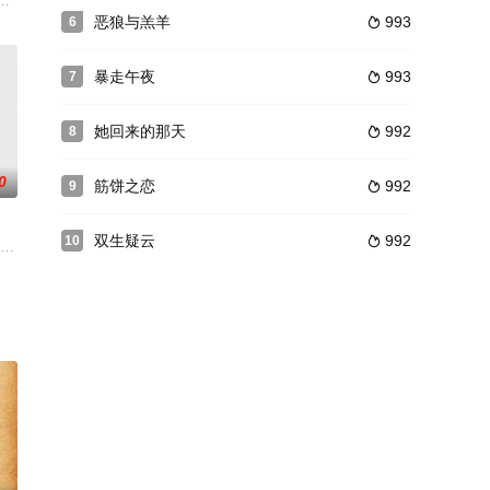
看对方不顺眼。在台风天的夜
毙了的全新的秘密基地——少年鳄鱼帮的生活本该是那么美好——
恶狼与羔羊
993
6

暴走午夜
993
7

她回来的那天
992
8

0
筋饼之恋
992
9

双生疑云
992
10

考的高中毕业生疫情期间对志
手好闲的小混混，只求能在形势一片大好的电商浪潮中分一杯羹，