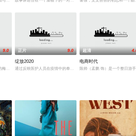
因与母亲存有隔阂无法解决，你会怎么做？春节将近，首席广告创意总
故事讲述住在一个屋檐下的一对同父异母的姐妹凯西跟温蒂，彼此都
暑假，支支吾吾的初恋和一个酷
9.0
正片
9.0
超清
4.
绽放2020
电商时代
的梅花鹿饲养员刘陆（刘陆 饰），因为一次与老同学马海（王紫逸
通过反映医护人员在疫情中的奉献的《春天里的留言》、反映面临高
陈帅（孟鹏 饰）是一个整日游