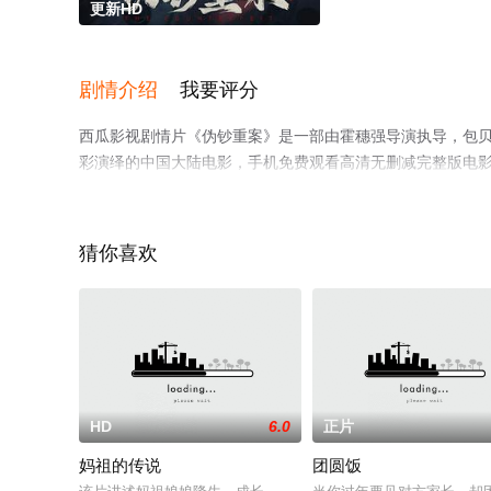
更新HD
剧情介绍
我要评分
西瓜影视剧情片《伪钞重案》是一部由霍穗强导演执导，包贝尔,梁
彩演绎的中国大陆电影，手机免费观看高清无删减完整版电
台了解。
猜你喜欢
HD
6.0
正片
妈祖的传说
团圆饭