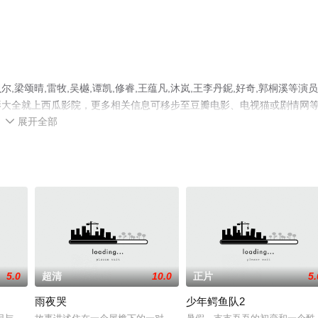
颂晴,雷牧,吴樾,谭凯,修睿,王蕴凡,沐岚,王李丹鈮,好奇,郭桐溪等演
影大全就上西瓜影院，更多相关信息可移步至豆瓣电影、电视猫或剧情网
展开全部

5.0
超清
10.0
正片
5.
雨夜哭
少年鳄鱼队2