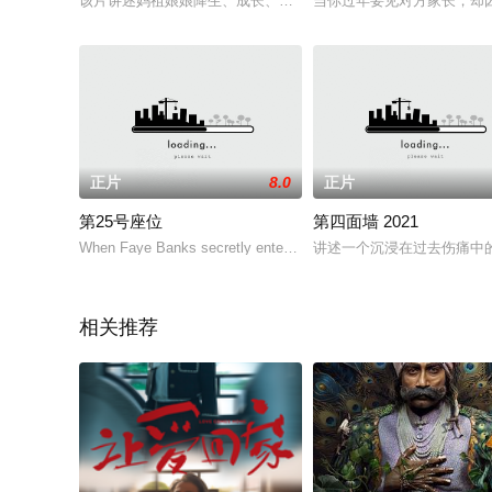
该片讲述妈祖娘娘降生、成长、修行、得道的过程。
当你过年要见对方家长，却
正片
8.0
正片
第25号座位
第四面墙 2021
When Faye Banks secretly enters a competiti
讲述一个沉浸在过去伤痛中
相关推荐