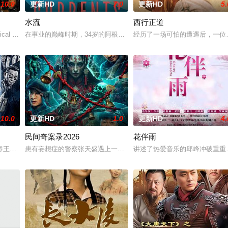
10.0
更新HD
7.0
更新HD
5.
水流
西行正道
ical drama set ag
在事业的巅峰时期，34岁的阿根廷造型师丽娜在瑞士的一场颁奖典礼
经历了一场可怕的遭遇后，一位
10.0
更新HD
1.0
更新HD
4.
民间奇案录2026
花伴雨
，牵引出“婴胎报仇”，“娘
王廖爷将携600余公斤毒品来云交易，火速成立“斩毒行动”专案
患有妄想症的警察张天盛遇上一起离奇的神像杀人事件，勘案过程中，牵
讲述了热爱音乐的邱峰冲破重重