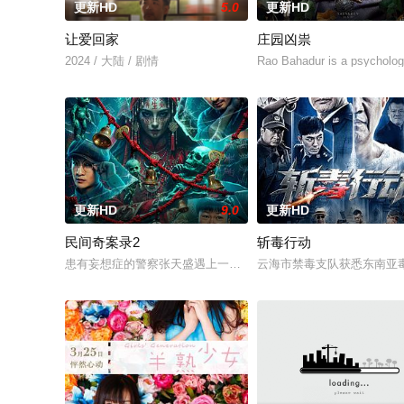
更新HD
5.0
更新HD
让爱回家
庄园凶祟
2024 / 大陆 / 剧情
Rao Bahadur is a psycholog
更新HD
9.0
更新HD
民间奇案录2
斩毒行动
患有妄想症的警察张天盛遇上一起离奇的神像杀人事件，勘案过程中
云海市禁毒支队获悉东南亚毒