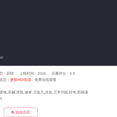
an
型：
剧情
上映时间：
2026
豆瓣评分：
4.0
状态：
更新HD/高清
- 免费在线观看
雷牧,吴樾,谭凯,修睿,王蕴凡,沐岚,王李丹鈮,好奇,郭桐溪
09
极速观看
