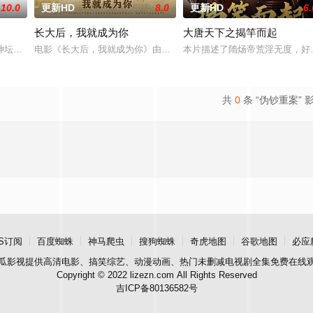
10.0
更新HD
8.0
更新HD
6.
长大后，我就成为你
大唐天下之揭竿而起
熟虑，只有最单纯的坚定，然而，
神坛。被那微不足道的成就麻醉过后他该如何面对现实，能改变他的命
电影《长大后，我就成为你》由中共四川省第十一届党代表、第十二
本片描述了隋炀帝荒淫无度，好
共
0
条 “伪钞重案” 
S订阅
百度蜘蛛
神马爬虫
搜狗蜘蛛
奇虎地图
谷歌地图
必应
瓜影视
提供高清电影、搞笑综艺、动漫动画、热门未删减电视剧全集免费在线
Copyright © 2022 lizezn.com All Rights Reserved
吉ICP备80136582号