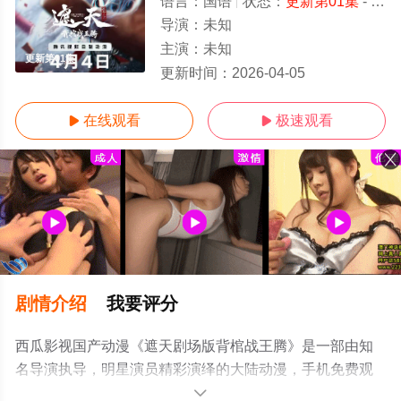
语言：
国语
状态：
更新第01集
- 免费在线观看
导演：
未知
主演：
未知
更新第01集
更新时间：
2026-04-05
在线观看
极速观看


剧情介绍
我要评分
西瓜影视国产动漫《遮天剧场版背棺战王腾》是一部由知
名导演执导，明星演员精彩演绎的大陆动漫，手机免费观
看高清无删减完整版动漫全集就上西瓜影院，更多相关信
