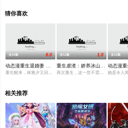
息可移步至豆瓣动漫、电视猫或剧情网等平台了解。
猜你喜欢
6.0
1.0
全24集
全12集
全12集
动态漫重生退婚妻 （1+2）
重生虐渣：娇养冰山总裁
动态漫重
重生醒来，林雅夕又回到车祸的前一小时，尝尽前世心酸悲凉的
再次重生，这一世不需要再次复仇。
她是令人
相关推荐