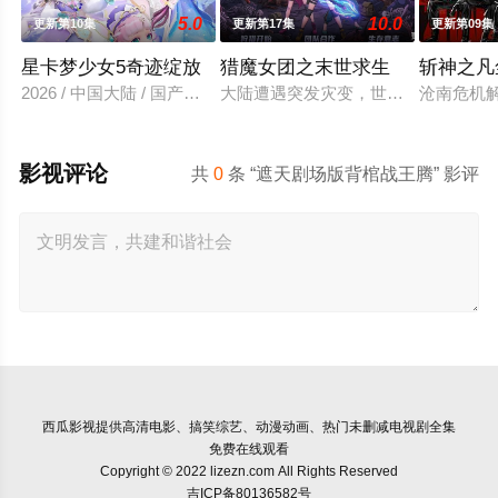
5.0
10.0
更新第10集
更新第17集
更新第09集
星卡梦少女5奇迹绽放
猎魔女团之末世求生
斩神之凡
2026 / 中国大陆 / 国产动漫
大陆遭遇突发灾变，世界陷入荒芜危
沧南危机
影视评论
共
0
条 “遮天剧场版背棺战王腾” 影评
西瓜影视
提供高清电影、搞笑综艺、动漫动画、热门未删减电视剧全集
免费在线观看
Copyright © 2022 lizezn.com All Rights Reserved
吉ICP备80136582号