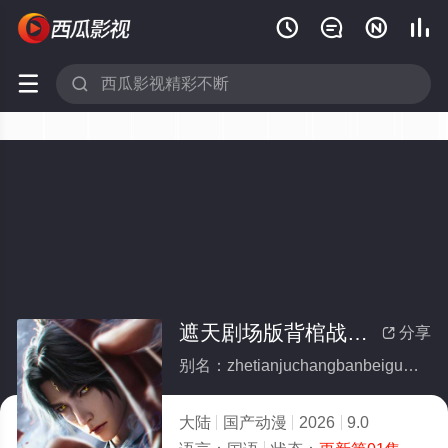






遮天剧场版背棺战王腾
分享

别名：zhetianjuchangbanbeiguanzhanwangteng
大陆
国产动漫
2026
9.0