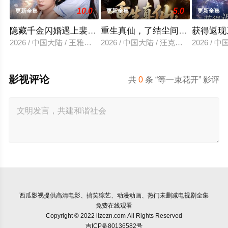
10.0
5.0
更新全集
更新全集
更新全集
隐藏千金闪婚遇上裴先生
重生真仙，了结尘间恩怨
获得返现
2026 / 中国大陆 / 王雅清＆朱城玮
2026 / 中国大陆 / 汪克强＆田诗园
2026 /
影视评论
共
0
条 “等一束花开” 影评
西瓜影视
提供高清电影、搞笑综艺、动漫动画、热门未删减电视剧全集
免费在线观看
Copyright © 2022 lizezn.com All Rights Reserved
吉ICP备80136582号