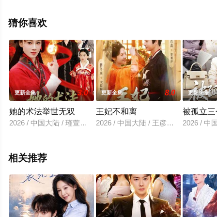
集就上西瓜影院，更多相关信息可移步至豆瓣电视剧、电
视猫或剧情网等平台了解。
猜你喜欢
3.0
8.0
更新全集
更新全集
更新全集
她的术法举世无双
王妃不和离
被孤立三
2026 / 中国大陆 / 瑾萱＆徐宁
2026 / 中国大陆 / 王彦鑫＆傅冬暖
2026 /
相关推荐