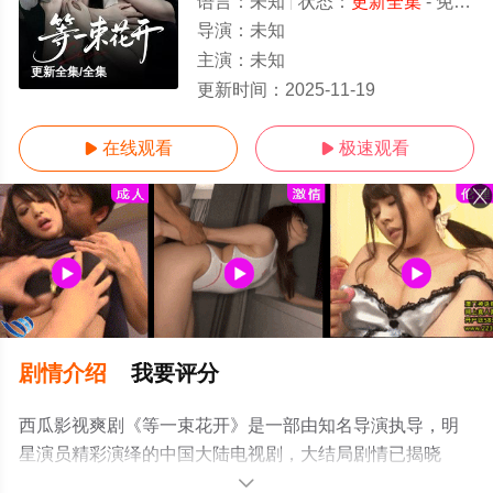
语言：
未知
状态：
更新全集
- 免费在线观看
导演：
未知
主演：
未知
更新全集/全集
更新时间：
2025-11-19
在线观看
极速观看


剧情介绍
我要评分
西瓜影视爽剧《等一束花开》是一部由知名导演执导，明
星演员精彩演绎的中国大陆电视剧，大结局剧情已揭晓
（更新全集），手机免费观看高清无删减完整版电视剧全
