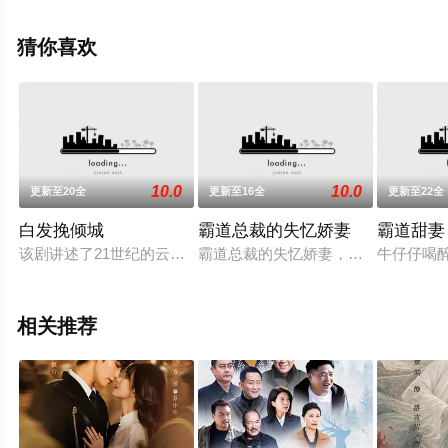
豆瓣电视剧、电视猫或剧情网等平台了解。
猜你喜欢
10.0
10.0
更新至20全
更新至16全
更新至22全
白发挽倾城
霸道总裁的失忆娇妻
霸道甜妻
该剧讲述了21世纪的云挽歌穿越到了胆小懦弱的丞相嫡女云挽歌
霸道总裁的失忆娇妻，总裁阿航的娇
牛仔仔喝
相关推荐