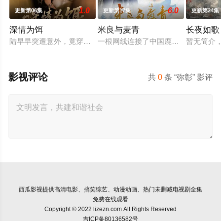
1.0
6.0
更新第06集
更新第17集
更新第24集
深情为饵
米良与麦青
长夜如歌
陆早早突遭意外，竟穿越成民国少夫人苏沐晚，醒来，却是丈夫
一根网线连接了中国鹿鸣村和英国牛
暂无简介
影视评论
共
0
条 “弥彰” 影评
西瓜影视
提供高清电影、搞笑综艺、动漫动画、热门未删减电视剧全集
免费在线观看
Copyright © 2022 lizezn.com All Rights Reserved
吉ICP备80136582号