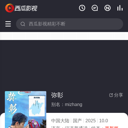






弥彰
分享

别名：mizhang
中国大陆
国产
2025
10.0