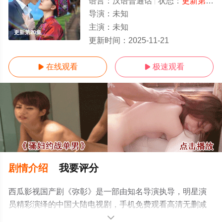
语言：
汉语普通话
状态：
更新第20集
导演：
未知
主演：
未知
更新第20集
更新时间：
2025-11-21
在线观看
极速观看


剧情介绍
我要评分
西瓜影视国产剧《弥彰》是一部由知名导演执导，明星演
员精彩演绎的中国大陆电视剧，手机免费观看高清无删减
完整版电视剧全集就上西瓜影院，更多相关信息可移步至
