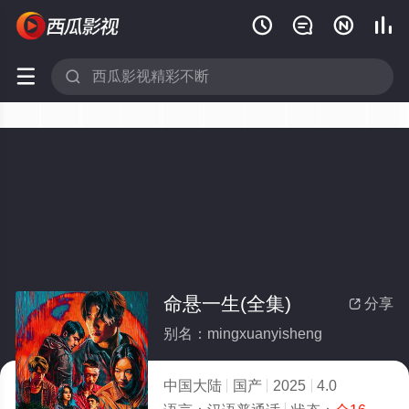






命悬一生(全集)
分享

别名：mingxuanyisheng
中国大陆
国产
2025
4.0