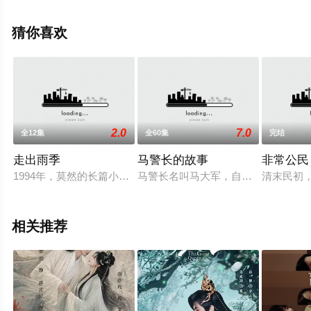
集），手机免费观看高清无删减完整版电视剧全集就上西
瓜影院，更多相关信息可移步至豆瓣电视剧、电视猫或剧
猜你喜欢
情网等平台了解。
2.0
7.0
全12集
全60集
完结
走出雨季
马警长的故事
非常公民
1994年，莫然的长篇小说《潇洒走南方》被中央电视台中国电视
马警长名叫马大军，自从被任命为海川
清末民初
相关推荐