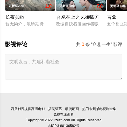
1.0
7.0
更新至22集
更新至08集
更新至13集
长夜如歌
吾凰在上之凤御四方
盲盒
暂无简介，敬请期待
改编自快看漫画作者嗷小泽的独家连载
五个相互
影视评论
共
0
条 “命悬一生” 影评
西瓜影视
提供高清电影、搞笑综艺、动漫动画、热门未删减电视剧全集
免费在线观看
Copyright © 2022 lizezn.com All Rights Reserved
吉ICP备80136582号