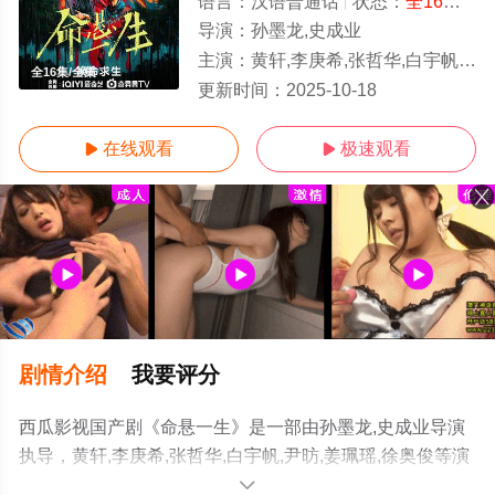
语言：
汉语普通话
状态：
全16集
- 
导演：
孙墨龙,史成业
主演：
黄轩,李庚希,张哲华,白宇帆,尹昉,姜珮瑶,徐奥俊
全16集/全集
更新时间：
2025-10-18
在线观看
极速观看


剧情介绍
我要评分
西瓜影视国产剧《命悬一生》是一部由孙墨龙,史成业导演
执导，黄轩,李庚希,张哲华,白宇帆,尹昉,姜珮瑶,徐奥俊等演
员精彩演绎的中国大陆电视剧，大结局剧情已揭晓（全16
