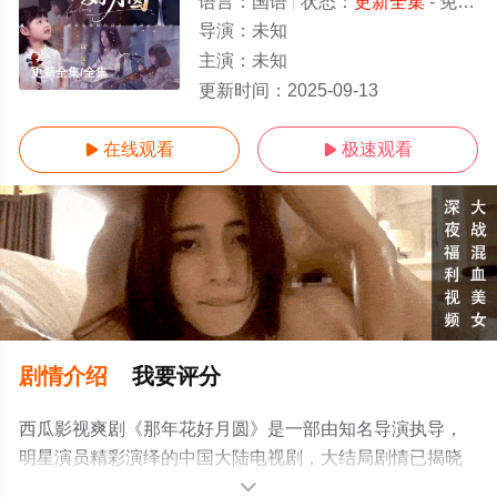
语言：
国语
状态：
更新全集
- 免费在线观看
导演：
未知
主演：
未知
更新全集/全集
更新时间：
2025-09-13
在线观看
极速观看


剧情介绍
我要评分
西瓜影视爽剧《那年花好月圆》是一部由知名导演执导，
明星演员精彩演绎的中国大陆电视剧，大结局剧情已揭晓
（更新全集），手机免费观看高清无删减完整版电视剧全
