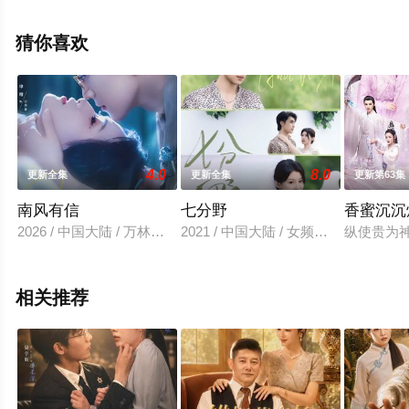
集就上西瓜影院，更多相关信息可移步至豆瓣电视剧、电
视猫或剧情网等平台了解。
猜你喜欢
4.0
8.0
更新全集
更新全集
更新第63集
南风有信
七分野
香蜜沉沉
2026 / 中国大陆 / 万林洲&申晴
2021 / 中国大陆 / 女频恋爱
纵使贵为
相关推荐