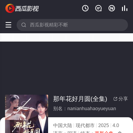






那年花好月圆(全集)
分享

别名：nanianhuahaoyueyuan
中国大陆
现代都市
2025
4.0