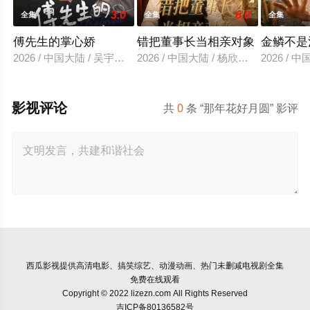
3.0
6.0
全集
全集
全集
傅先生的掌心娇
错把董事长当相亲对象
金鳞不是
2026 / 中国大陆 / 吴宇航＆郑千亦
2026 / 中国大陆 / 杨欣芮＆滕林＆马
2026 /
影视评论
共
0
条 “那年花好月圆” 影评
西瓜影视
提供高清电影、搞笑综艺、动漫动画、热门未删减电视剧全集
免费在线观看
Copyright © 2022 lizezn.com All Rights Reserved
吉ICP备80136582号