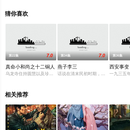
等演员精彩演绎的中国大陆电视剧，大结局剧情已揭晓（1-
23全集），手机免费观看高清无删减完整版电视剧全集就
猜你喜欢
上西瓜影院，更多相关信息可移步至豆瓣电视剧、电视猫
或剧情网等平台了解。
7.0
7.0
第22集
第34集
第36集
真命小和尚之十二铜人
燕子李三
西安事变
乌龙寺住持圆慧以及珍贵的《九阴真经》无故失踪，之后，圆慧的
话说在清末民初时期，一代豪侠燕子
一九三五
相关推荐