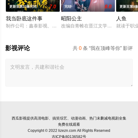
7.0
8.0
更新至第23集完结
完结
更新至第8
我当卧底这件事
昭阳公主
人鱼
制作公司：鑫泰影视、妙笔华章 题材：警匪、反诈 规格：15分钟
改编自青帷在晋江文学城的小说《平
就读于职
影视评论
共
0
条 “我在顶峰等你” 影评
西瓜影视
提供高清电影、搞笑综艺、动漫动画、热门未删减电视剧全集
免费在线观看
Copyright © 2022 lizezn.com All Rights Reserved
吉ICP备80136582号