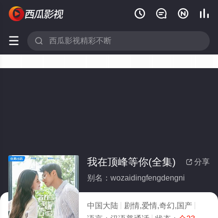






我在顶峰等你(全集)
分享

别名：wozaidingfengdengni
中国大陆
剧情,爱情,奇幻,国产
2025