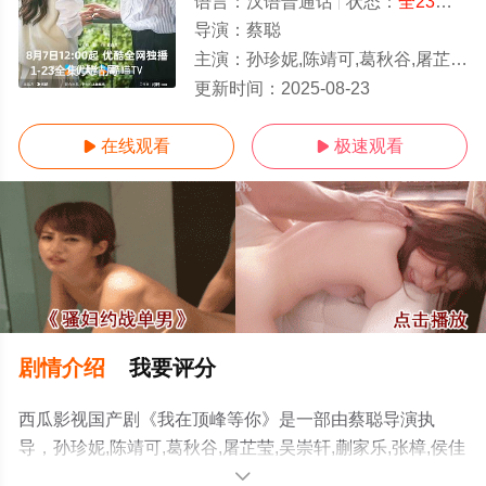
语言：
汉语普通话
状态：
全23集
- 
导演：
蔡聪
主演：
孙珍妮,陈靖可,葛秋谷,屠芷莹,吴崇轩,蒯家乐,张樟,侯佳音,吴天琪,何蕾,袁大森,崔奕,马旭东,老四,
1-23全集/大结局
更新时间：
2025-08-23
在线观看
极速观看


剧情介绍
我要评分
西瓜影视国产剧《我在顶峰等你》是一部由蔡聪导演执
导，孙珍妮,陈靖可,葛秋谷,屠芷莹,吴崇轩,蒯家乐,张樟,侯佳
音,吴天琪,何蕾,袁大森,崔奕,马旭东,老四,田依桐,施羽,李晔
