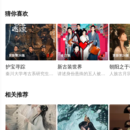
院，更多相关信息可移步至豆瓣电视剧、电视猫或剧情网
等平台了解。
猜你喜欢
9.0
2.0
更新第36集
全27集
更新第24集
护宝寻踪
新古装世界
朝阳之于
秦川大学考古系研究生方堃在协助追索海外流失文物时，发现白
讲述身份悬殊的五人被迫住在无单客栈
人族古月
相关推荐