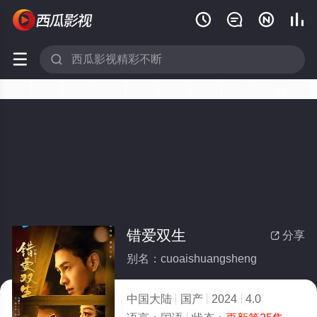






错爱双生
分享

别名：cuoaishuangsheng
中国大陆
国产
2024
4.0