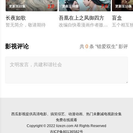
1.0
7.0
更新至22集
更新至08集
更新至13集
长夜如歌
吾凰在上之凤御四方
盲盒
暂无简介，敬请期待
改编自快看漫画作者嗷小泽的独家连载
五个相互
影视评论
共
0
条 “错爱双生” 影评
西瓜影视
提供高清电影、搞笑综艺、动漫动画、热门未删减电视剧全集
免费在线观看
Copyright © 2022 lizezn.com All Rights Reserved
吉ICP备80136582号