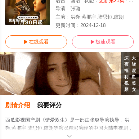
语言：
国语
状态：
更新第25集
- 免费在线观看
导演：
张璐
主演：
洪尧,蒋鹏宇,陆思恒,虞朗
更新第25集
更新时间：
2024-12-18
在线观看
极速观看


剧情介绍
我要评分
西瓜影视国产剧《错爱双生》是一部由张璐导演执导，洪
尧,蒋鹏宇,陆思恒,虞朗等演员精彩演绎的中国大陆电视剧，
手机免费观看高清无删减完整版电视剧全集就上西瓜影
