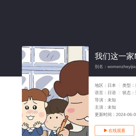
我们这一家N
别名：womenzheyiji
地区：
日本
类型：
语言：
日语
状态：
导演：
未知
主演：
未知
更新时间：
2024-06-
在线观看
