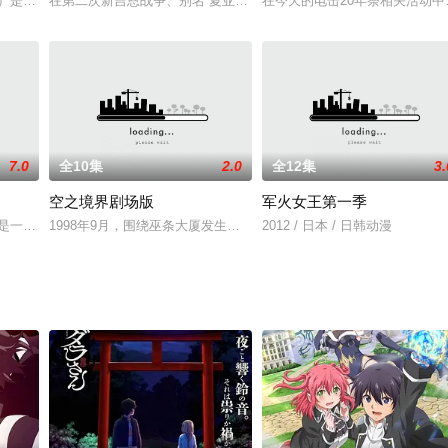
广志制造出来一个机器人偶Ma
音）是一位单纯平凡的高中男生，某日，他在路上意外地遭遇到了不明
在第二次新吉恩战争、别名“夏亚的叛乱”终结后，地球圈取得了短暂的
在今天的电击20年祭相关活动中
7.0
全10集
2.0
全12集
3.
空之境界剧场版
军火女王第一季
中村悠一 配音）和住吉千里（
）是一个性格开朗大大咧咧的女孩，神经过于大条的她常常会不经大脑
1998年9月，围绕巫条大厦发生了连续少女坠楼事件。媒体将其报道
2012 / 日本 / 日韩动漫