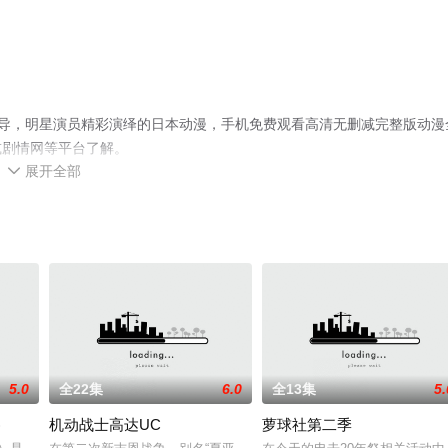
执导，明星演员精彩演绎的日本动漫，手机免费观看高清无删减完整版动漫
或剧情网等平台了解。
展开全部

5.0
全22集
6.0
全13集
5.
)
机动战士高达UC
萝球社第二季