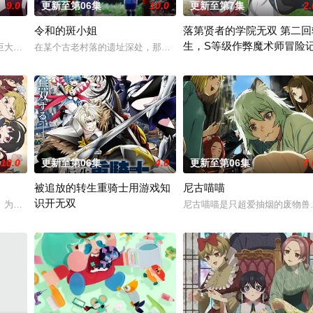
9.0
更新至第06集
10.0
更新至第7集
2.
令和的斑小姐
落第贤者的学院无双 第二回
生，S等级作弊魔术师冒险
的异能，全世界为获得宝物
巨大结晶释放出的神秘粒子“梅比乌斯之尘”的影响，一部分孩子获得
在某个古老村落的遗址深处，那一片禁止入内的区域里，存在着被口口
由绝望中转生的最强贤者，到40
10.0
更新至第06集
4.0
更新至第06集
7.
被追放的转生重骑士用游戏知
尼古喵喵
识开无双
细腻地描绘了瑞稀、佐野、中津三
」为舞台，一众如同疯跑乱咬、四处乱窜的迷途犬们，热热闹闹、鸡飞
尼古喵喵是只超爱抽烟的废物兽
“重骑士”——那是一个以防御为主，吸引敌人攻击以保护队友的职业