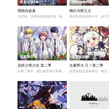
更新至第5集
10.0
更新至第05集
我独自盗墓
梅比乌斯之尘
2025年，世界各处惊现古墓，获得墓中“宝物”之人便能获得先人
陨石坠落后的第十年，由于
更新第07集
5.0
更新第06集
花样少男少女 第二季
文豪野犬 汪！第二季
在第二季中，通过修学旅行和舞会等在原作中广受欢迎的篇章，
欢迎来到以虚构都市「横滨