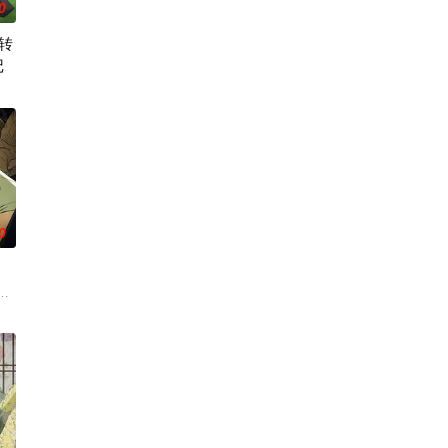
0
转
记
相传为“窥之生厄、亵之招
0年后的世界一展外挂威能！ 大贤者艾福达尔从现代转生至异
0
人！ 因为缺乏伦理与卫生观念，不是把烟头往窗外乱丢，就是对
。然而，与其他防御职业相