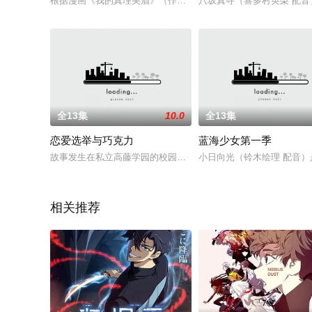
根据漫画《我的真理美眉》（作者：竹內櫻）改编。标准宅男雁狩
八坂真寻（喜多村英梨 配
全13集
10.0
全13集
恋爱选举与巧克力
蓝海少女第一季
故事发生在私立高藤学园的校园中，这一年，童年好友大岛祐树（
小日向光（铃木绘理 配音
相关推荐