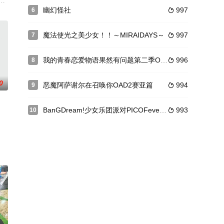
和平。这之后3年，宇宙
，正式宣布「萝球社」TV动画2期制作确定！而此次二期的标
幽幻怪社
997
6

魔法使光之美少女！！～MIRAIDAYS～
997
7

我的青春恋爱物语果然有问题第二季OVA
996
8

0
恶魔阿萨谢尔在召唤你OAD2赛亚篇
994
9

BanGDream!少女乐团派对PICOFever！
993
10

为无法解释的自杀事件，