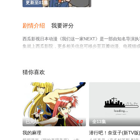
更新至01集
剧情介绍
我要评分
西瓜影视日本动漫《我们这一家NEXT》是一部由知名导演
集就上西瓜影院，更多相关信息可移步至豆瓣动漫、电视猫
猜你喜欢
已完结
6.0
全13集
我的麻理
潜行吧！奈亚子(新TV版