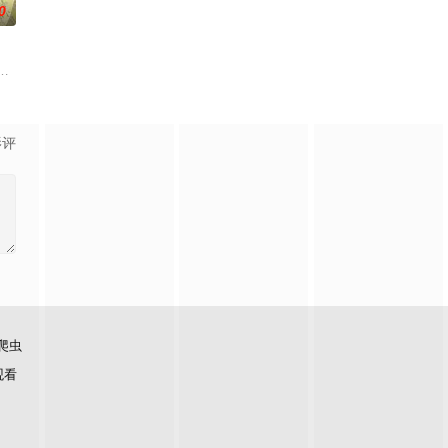
0
冶，原本与母亲两人过着虽清贫却幸福的生活。然而有一天，她深
影评
爬虫
观看