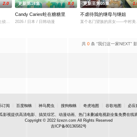
2.0
更新第16集
8.0
更新至第05集
1.
Candy Caries蛀在糖糖里
不虐待我的继母与继姐
里出生，被称为“分隔夜与昼的
生侦探，在一次追查黑衣人犯罪团伙时不幸被团伙成员发现，击晕后喂
2026 / 日本 / 日韩动漫
某个名门望族的庶女——中村美
共
0
条 “我们这一家NEXT” 
S订阅
百度蜘蛛
神马爬虫
搜狗蜘蛛
奇虎地图
谷歌地图
必应
瓜影视
提供高清电影、搞笑综艺、动漫动画、热门未删减电视剧全集免费在线
Copyright © 2022 lizezn.com All Rights Reserved
吉ICP备80136582号