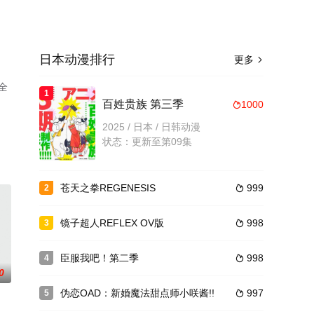
日本动漫排行
更多

全
1
百姓贵族 第三季
1000

2025 / 日本 / 日韩动漫
状态：更新至第09集
苍天之拳REGENESIS
999
2

镜子超人REFLEX OV版
998
3

臣服我吧！第二季
998
4

0
伪恋OAD：新婚魔法甜点师小咲酱!!
997
5
