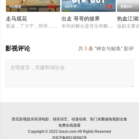
10.0
7.0
HD国语
HD中字
更新HD
走马观花
出走 哥哥的彼界
热血江湖2
新波，丁大宁，郭华，程一木他们毕业于同一所大学。他们和很
本作的舞台是音乐和舞蹈融入生活的
该剧主要
影视评论
共
0
条 “神女与鲸鱼” 影评
西瓜影视
提供高清电影、搞笑综艺、动漫动画、热门未删减电视剧全集
免费在线观看
Copyright © 2022 lizezn.com All Rights Reserved
吉ICP备80136582号